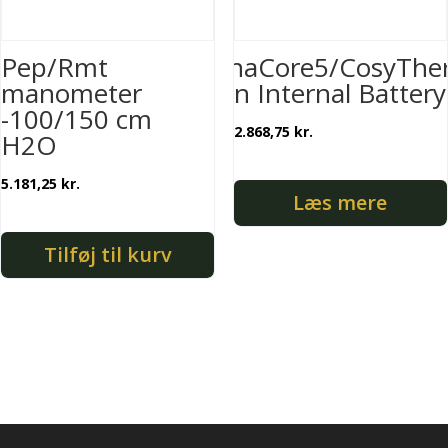
Pep/Rmt
AlphaCore5/CosyThe
manometer
Main Internal Battery
-100/150 cm
2.868,75
kr.
H2O
5.181,25
kr.
Læs mere
Tilføj til kurv