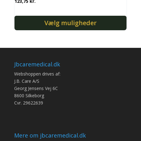
123,75
kr.
Vælg muligheder
Dette
vare
har
flere
varianter.
Jbcaremedical.dk
Mulighederne
Webshoppen drives af:
kan
J.B. Care A/S
vælges
Georg Jensens Vej 6C
på
8600 Silkeborg
varesiden
Cvr. 29622639
Mere om jbcaremedical.dk