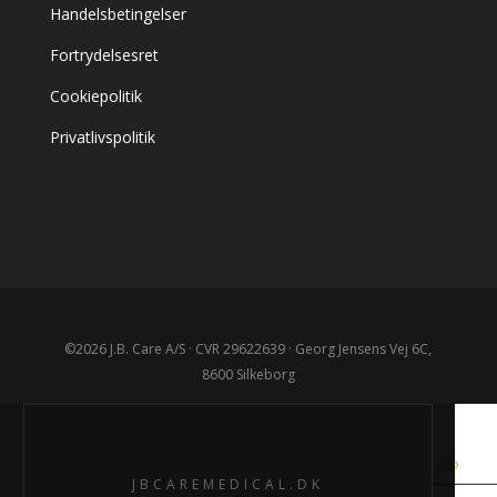
Handelsbetingelser
Fortrydelsesret
Cookiepolitik
Privatlivspolitik
JB CARE
🕑
WEBSHOP
MEDICAL
ÅBNINGSTIDER
JBCAREMEDICAL.DK