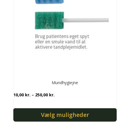
Mundhygiejne
Prisinterval:
10,00
kr.
–
250,00
kr.
10,00 kr.
til
Vælg muligheder
250,00 kr.
Dette