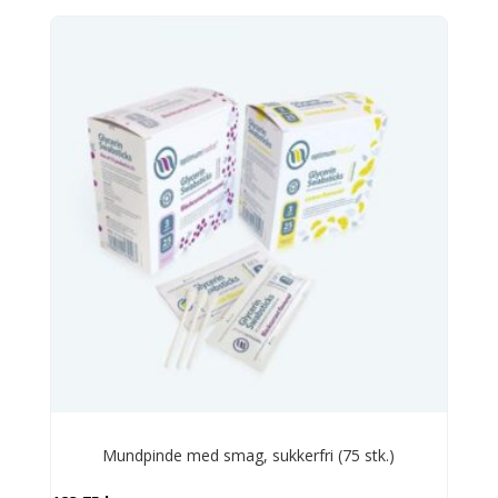
vare
har
flere
varianter.
Mulighederne
kan
vælges
på
varesiden
Mundpinde med smag, sukkerfri (75 stk.)