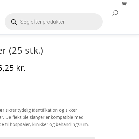
Products
search
Products
search
 (25 stk.)
Prisinterval:
6,25
kr.
211,25 kr.
til
236,25 kr.
er
sikrer tydelig identifikation og sikker
rer. De fleksible slanger er kompatible med
 til hospitaler, klinikker og behandlingsrum.