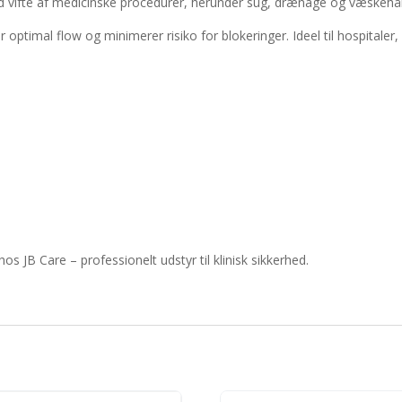
d vifte af medicinske procedurer, herunder sug, drænage og væskehå
optimal flow og minimerer risiko for blokeringer. Ideel til hospitaler,
hos JB Care – professionelt udstyr til klinisk sikkerhed.