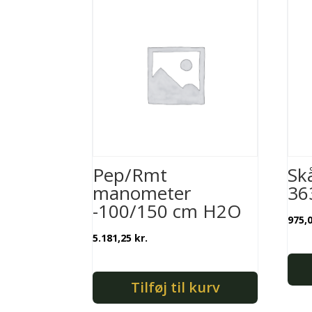
Pep/Rmt
Skå
manometer
36
-100/150 cm H2O
975,
5.181,25
kr.
Tilføj til kurv