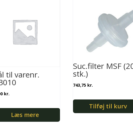
Suc.filter MSF (2
stk.)
l til varenr.
3010
743,75
kr.
00
kr.
Tilføj til kurv
Læs mere