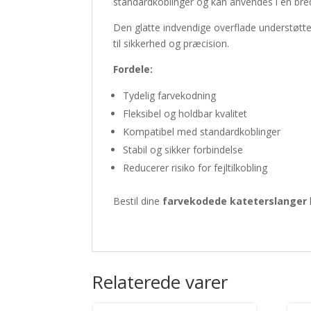
standardkoblinger og kan anvendes i en bre
Den glatte indvendige overflade understøtter 
til sikkerhed og præcision.
Fordele:
Tydelig farvekodning
Fleksibel og holdbar kvalitet
Kompatibel med standardkoblinger
Stabil og sikker forbindelse
Reducerer risiko for fejltilkobling
Bestil dine
farvekodede kateterslanger
Relaterede varer