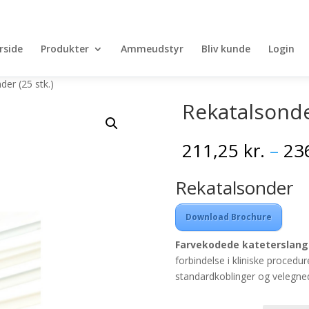
rside
Produkter
Ammeudstyr
Bliv kunde
Login
der (25 stk.)
Rekatalsonder
211,25
kr.
–
23
Rekatalsonder
Download Brochure
Farvekodede kateterslang
forbindelse i kliniske procedu
standardkoblinger og velegnede