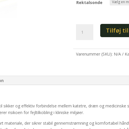
Rektalsonde
Rekatalsonder
Tilføj ti
(25
stk.)
antal
Varenummer (SKU):
N/A
Ka
on
 til sikker og effektiv forbindelse mellem katetre, dræn og medicinske
r risikoen for fejltilkobling i kliniske miljøer.
ldbart materiale, der sikrer stabil gennemstrømning og komfortabel hån