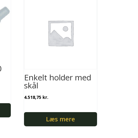
0
Enkelt holder med
skål
4.518,75
kr.
Læs mere