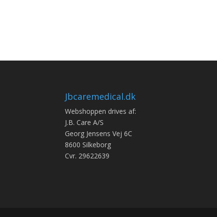
Jbcaremedical.dk
Webshoppen drives af:
J.B. Care A/S
Georg Jensens Vej 6C
8600 Silkeborg
Cvr. 29622639