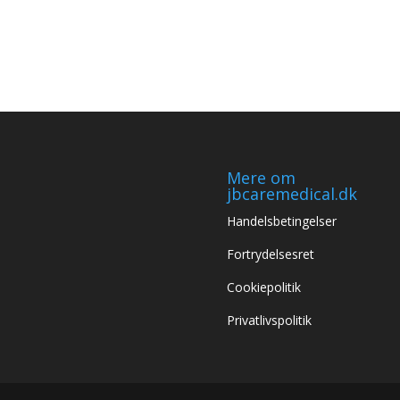
Mere om
jbcaremedical.dk
Handelsbetingelser
Fortrydelsesret
Cookiepolitik
Privatlivspolitik