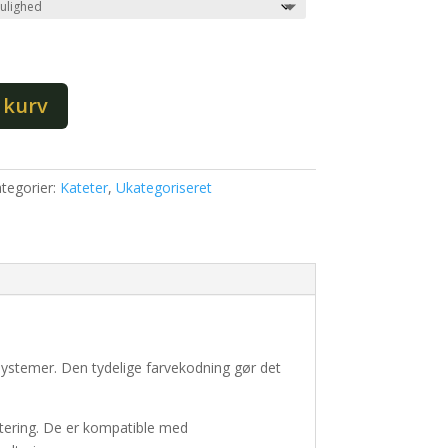
l kurv
tegorier:
Kateter
,
Ukategoriseret
 systemer. Den tydelige farvekodning gør det
dtering. De er kompatible med