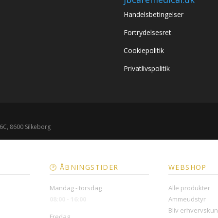
Handelsbetingelser
Fortrydelsesret
Cookiepolitik
Privatlivspolitik
🕑 ÅBNINGSTIDER
WEBSHOP
Mandag - torsdag
Alle produkter
08:00 - 16:00
Ammeudstyr
Bliv erhvervsku
Fredag