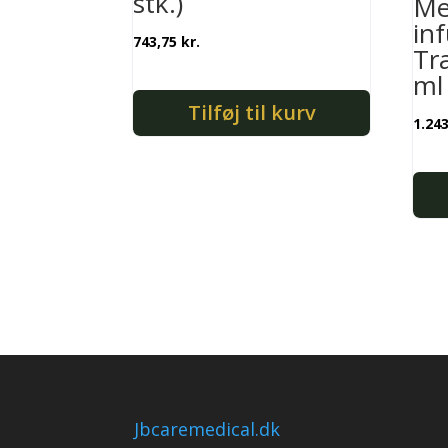
stk.)
Me
in
743,75
kr.
Tr
ml
Tilføj til kurv
1.24
Jbcaremedical.dk