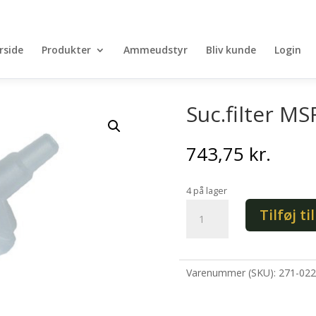
rside
Produkter
Ammeudstyr
Bliv kunde
Login
Suc.filter MSF
743,75
kr.
4 på lager
Suc.filter
Tilføj ti
MSF
(20
stk.)
antal
Varenummer (SKU):
271-022