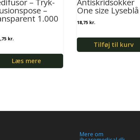
difusor – Tryk-
Antiskridsokker
fusionspose –
One size Lyseblå
ansparent 1.000
18,75
kr.
3,75
kr.
Tilføj til kurv
Læs mere
Mere om
jbcaremedical.dk