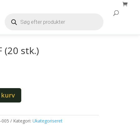
Products
search
Products
search
 (20 stk.)
l kurv
-005
Kategori:
Ukategoriseret