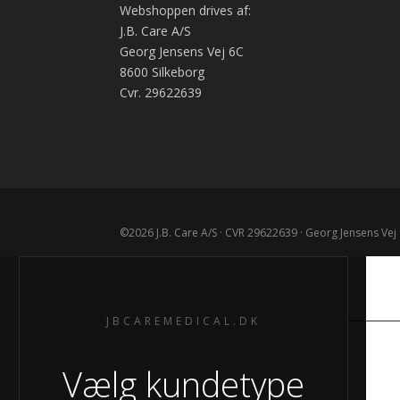
Webshoppen drives af:
J.B. Care A/S
Georg Jensens Vej 6C
8600 Silkeborg
Cvr. 29622639
JB CARE MEDICAL
JBCAREMEDICAL.DK
J.B. Care A/S
Georg Jensens Vej 6C
Vælg kundetype
8600 Silkeborg