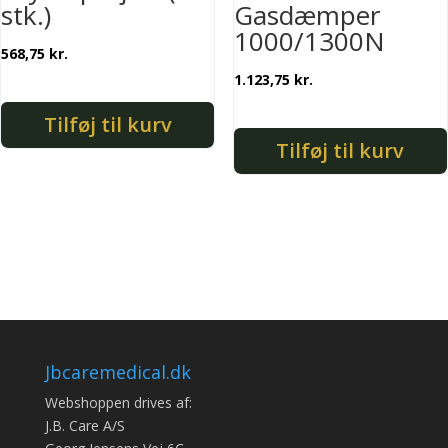
stk.)
Gasdæmper
1000/1300N
568,75
kr.
1.123,75
kr.
Tilføj til kurv
Tilføj til kurv
Jbcaremedical.dk
Webshoppen drives af:
J.B. Care A/S