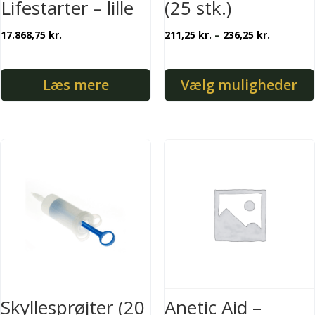
Lifestarter – lille
(25 stk.)
Prisinter
17.868,75
kr.
211,25
kr.
–
236,25
kr.
211,25 kr
til
Læs mere
Vælg muligheder
236,25 kr
Dette
vare
har
flere
varianter.
Mulighederne
kan
vælges
på
varesiden
Skyllesprøjter (20
Anetic Aid –