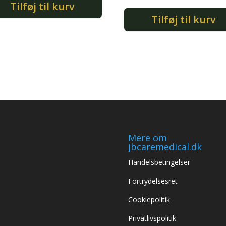
Tilføj til kurv
Tilføj til kurv
Mere om
jbcaremedical.dk
Handelsbetingelser
Fortrydelsesret
Cookiepolitik
Privatlivspolitik