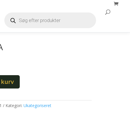
Products
search
Products
search
A
l kurv
1
Kategori:
Ukategoriseret