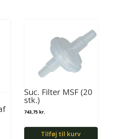
Suc. Filter MSF (20
stk.)
af
743,75
kr.
Tilføj til kurv