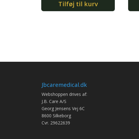
Tilføj til kurv
Jbcaremedical.dk
Webshoppen drives af:
J.B. Care A/S
Georg Jensens Vej 6C
8600 Silkeborg
Cvr. 29622639