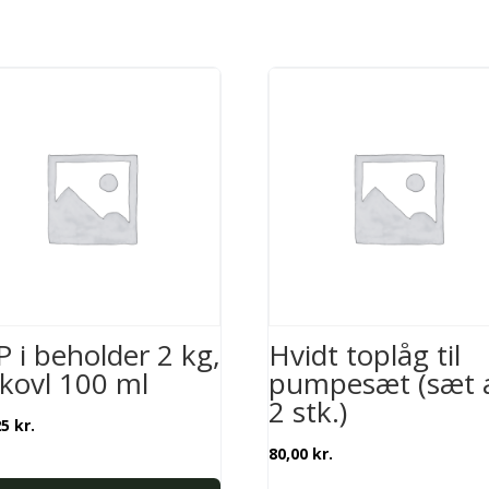
P i beholder 2 kg,
Hvidt toplåg til
skovl 100 ml
pumpesæt (sæt 
2 stk.)
25
kr.
80,00
kr.