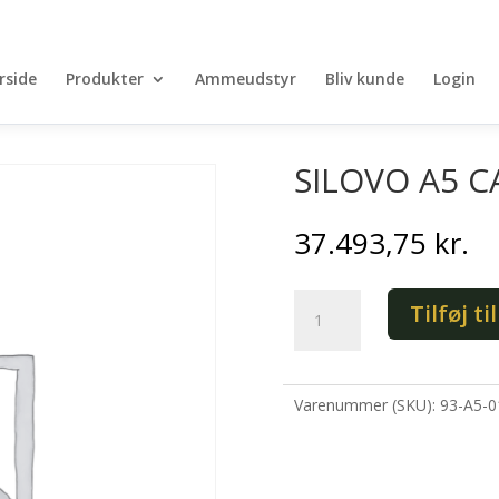
rside
Produkter
Ammeudstyr
Bliv kunde
Login
SILOVO A5 C
37.493,75
kr.
SILOVO
Tilføj ti
A5
CA
antal
Varenummer (SKU):
93-A5-0