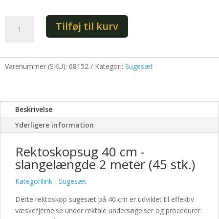
Rektoskopsug
Tilføj til kurv
40
cm
-
slangelængde
Varenummer (SKU):
68152
Kategori:
Sugesæt
2
meter
(45
Beskrivelse
stk.)
antal
Yderligere information
Rektoskopsug 40 cm -
slangelængde 2 meter (45 stk.)
Kategorilink - Sugesæt
Dette rektoskop sugesæt på 40 cm er udviklet til effektiv
væskefjernelse under rektale undersøgelser og procedurer.