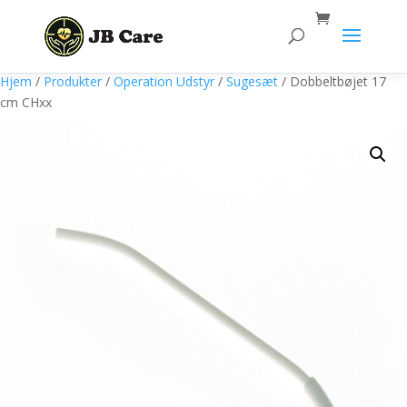
Products
search
Hjem
/
Produkter
/
Operation Udstyr
/
Sugesæt
/ Dobbeltbøjet 17
cm CHxx