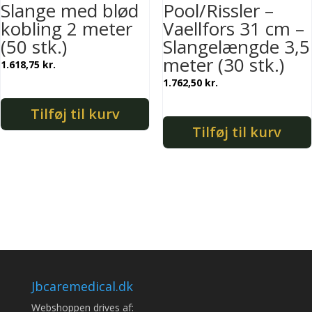
Slange med blød
Pool/Rissler –
kobling 2 meter
Vaellfors 31 cm –
(50 stk.)
Slangelængde 3,5
meter (30 stk.)
1.618,75
kr.
1.762,50
kr.
Tilføj til kurv
Tilføj til kurv
Jbcaremedical.dk
Webshoppen drives af: