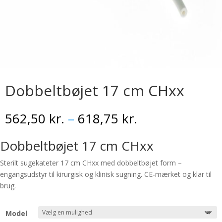
Dobbeltbøjet 17 cm CHxx
Prisinterval:
562,50
kr.
–
618,75
kr.
562,50 kr.
til
Dobbeltbøjet 17 cm CHxx
618,75 kr.
Sterilt sugekateter 17 cm CHxx med dobbeltbøjet form –
engangsudstyr til kirurgisk og klinisk sugning. CE-mærket og klar til
brug.
Model