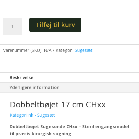
Dobbeltbøjet
Tilføj til kurv
17
cm
CHxx
antal
Varenummer (SKU):
N/A
Kategori:
Sugesæt
Beskrivelse
Yderligere information
Dobbeltbøjet 17 cm CHxx
Kategorilink - Sugesæt
Dobbeltbøjet Sugesonde CHxx – Steril engangsmodel
til præcis kirurgisk sugning