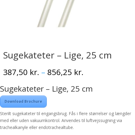
Sugekateter – Lige, 25 cm
Prisinterval:
387,50
kr.
–
856,25
kr.
387,50 kr.
til
Sugekateter – Lige, 25 cm
856,25 kr.
Download Brochure
Sterilt sugekateter til engangsbrug. Fås i flere størrelser og længder
med eller uden vakuumkontrol. Anvendes til luftvejssugning via
trachealkanyle eller endotrachealtube.