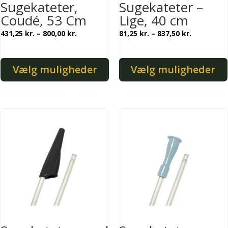
Sugekateter,
Sugekateter –
Coudé, 53 Cm
Lige, 40 cm
Prisinterval:
Prisinterv
431,25
kr.
–
800,00
kr.
81,25
kr.
–
837,50
kr.
431,25 kr.
81,25 kr.
til
til
Vælg muligheder
Vælg muligheder
800,00 kr.
837,50 kr.
Dette
Dette
vare
vare
har
har
flere
flere
varianter.
varianter.
Mulighederne
Mulighederne
kan
kan
vælges
vælges
på
på
varesiden
varesiden