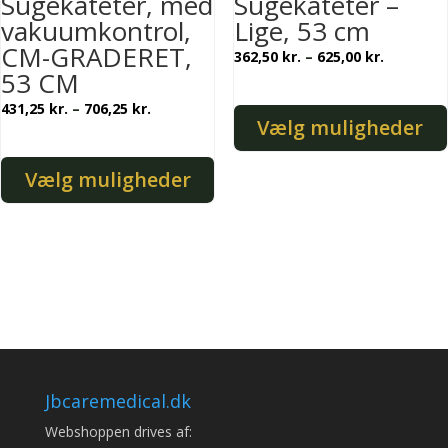
Sugekateter, med
Sugekateter –
vakuumkontrol,
Lige, 53 cm
CM-GRADERET,
Prisinter
362,50
kr.
–
625,00
kr.
53 CM
362,50 kr
Prisinterval:
til
431,25
kr.
–
706,25
kr.
Vælg muligheder
431,25 kr.
625,00 kr
til
Dette
Vælg muligheder
706,25 kr.
vare
Dette
har
vare
flere
har
varianter.
flere
Mulighederne
varianter.
kan
Mulighederne
vælges
kan
på
vælges
varesiden
Jbcaremedical.dk
på
Webshoppen drives af: