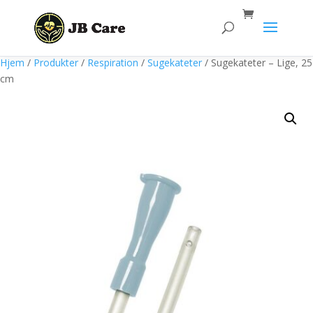
Products
search
Hjem
/
Produkter
/
Respiration
/
Sugekateter
/ Sugekateter – Lige, 25
cm