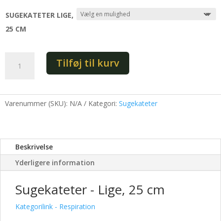
SUGEKATETER LIGE,
25 CM
Sugekateter
Tilføj til kurv
-
Lige,
25
cm
Varenummer (SKU):
N/A
Kategori:
Sugekateter
antal
Beskrivelse
Yderligere information
Sugekateter - Lige, 25 cm
Kategorilink - Respiration