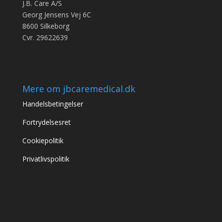
varesiden
J.B. Care A/S
Georg Jensens Vej 6C
8600 Silkeborg
Cvr. 29622639
Mere om jbcaremedical.dk
Handelsbetingelser
Fortrydelsesret
Cookiepolitik
Privatlivspolitik