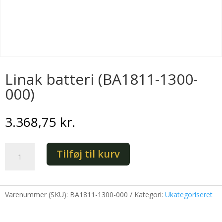
Linak batteri (BA1811-1300-
000)
3.368,75
kr.
Linak
Tilføj til kurv
batteri
(BA1811-
1300-
000)
Varenummer (SKU):
BA1811-1300-000
Kategori:
Ukategoriseret
antal