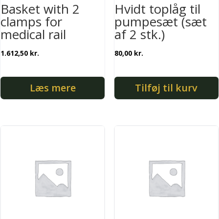
Basket with 2
Hvidt toplåg til
clamps for
pumpesæt (sæt
medical rail
af 2 stk.)
1.612,50
kr.
80,00
kr.
Læs mere
Tilføj til kurv