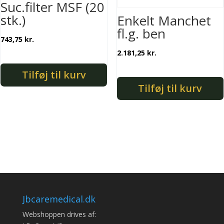
Suc.filter MSF (20
stk.)
Enkelt Manchet
fl.g. ben
743,75
kr.
2.181,25
kr.
Tilføj til kurv
Tilføj til kurv
Jbcaremedical.dk
Webshoppen drives af: