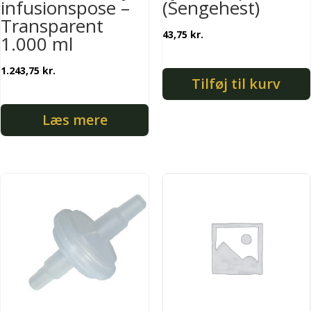
infusionspose –
(Sengehest)
Transparent
43,75
kr.
1.000 ml
1.243,75
kr.
Tilføj til kurv
Læs mere