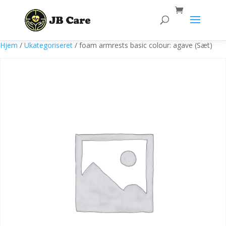
Products
search
Hjem
/
Ukategoriseret
/ foam armrests basic colour: agave (Sæt)