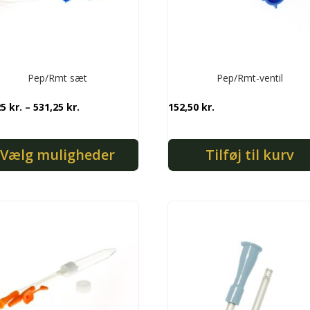
Pep/Rmt sæt
Pep/Rmt-ventil
Prisinterval:
25
kr.
–
531,25
kr.
152,50
kr.
381,25 kr.
til
Vælg muligheder
Tilføj til kurv
531,25 kr.
e
nter.
ghederne
es