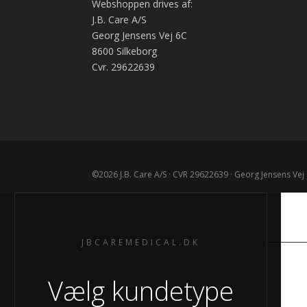
på
Webshoppen drives af:
varesiden
J.B. Care A/S
Georg Jensens Vej 6C
8600 Silkeborg
Cvr. 29622639
JB CARE MEDICAL
JBCAREMEDICAL.DK
J.B. Care A/S
Georg Jensens Vej 6C
Vælg kundetype
8600 Silkeborg