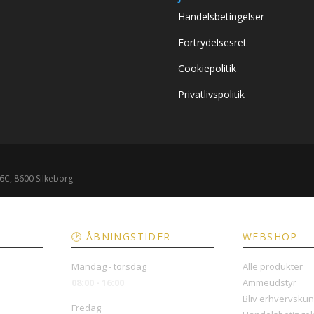
Handelsbetingelser
Fortrydelsesret
Cookiepolitik
Privatlivspolitik
🕑 ÅBNINGSTIDER
WEBSHOP
Mandag - torsdag
Alle produkter
08:00 - 16:00
Ammeudstyr
Bliv erhvervsku
Fredag