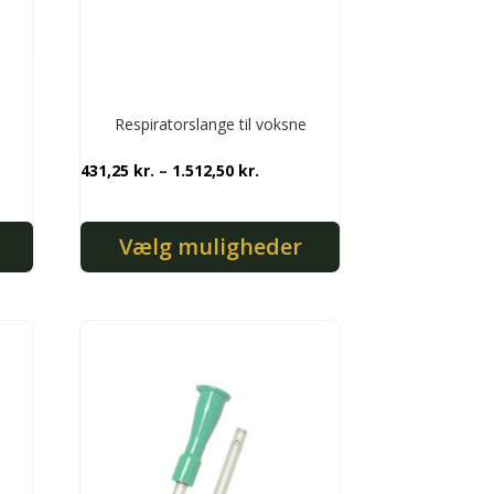
Respiratorslange til voksne
Prisinterval:
431,25
kr.
–
1.512,50
kr.
431,25 kr.
til
Vælg muligheder
1.512,50 kr.
Dette
vare
har
flere
varianter.
Mulighederne
kan
vælges
på