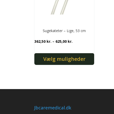
varesiden
vares
Sugekateter – Lige, 53 cm
Prisinterval:
362,50
kr.
–
625,00
kr.
362,50 kr.
til
Vælg muligheder
625,00 kr.
Dette
vare
har
flere
varianter.
Mulighederne
kan
Jbcaremedical.dk
vælges