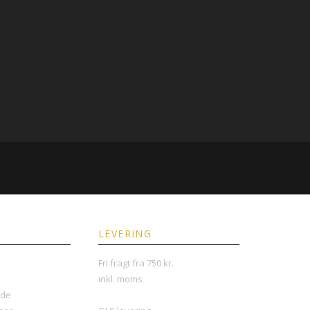
LEVERING
Fri fragt fra 750 kr.
inkl. moms
nde