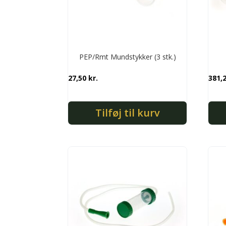
PEP/Rmt Mundstykker (3 stk.)
27,50
kr.
381,
Tilføj til kurv
Dett
vare
har
flere
varia
Muli
kan
vælg
på