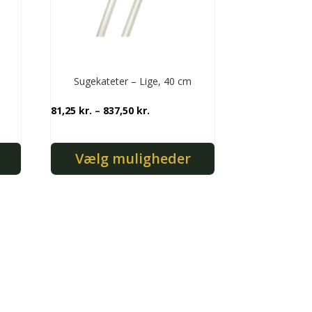
varesiden
Sugekateter – Lige, 40 cm
rval:
Prisinterval:
81,25
kr.
–
837,50
kr.
r.
81,25 kr.
til
Vælg muligheder
r.
837,50 kr.
Dette
vare
har
flere
varianter.
Mulighederne
kan
vælges
på