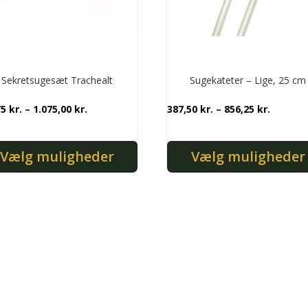
iden
Sekretsugesæt Trachealt
Sugekateter – Lige, 25 cm
Prisinterval:
Prisinte
75
kr.
–
1.075,00
kr.
387,50
kr.
–
856,25
kr.
768,75 kr.
387,50 k
til
til
Vælg muligheder
Vælg muligheder
1.075,00 kr.
856,25 k
e
Dette
vare
har
flere
nter.
varianter.
ghederne
Mulighederne
kan
es
vælges
på