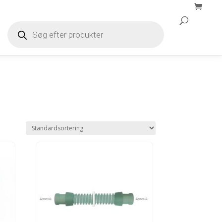
Products
search
Products
search